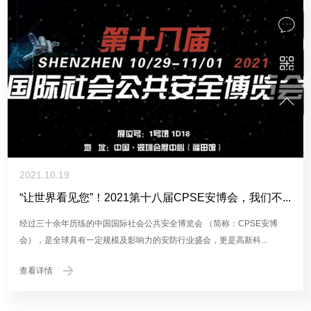
0
2021.10.19
“让世界看见您”！2021第十八届CPSE安博会，我们不...
经过三十余年历练的中国国际社会公共安全博览会 （简称：CPSE安博
会），是全球具有一定规模及影响力的安防行业盛会，更是高新科...
查看详情