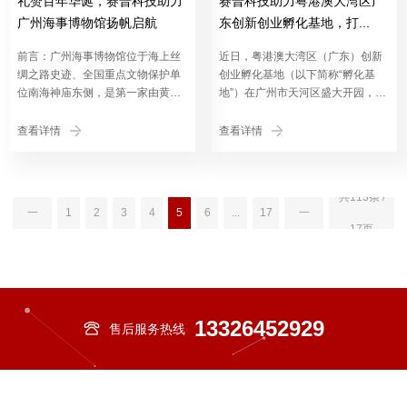
礼赞百年华诞，赛普科技助力
赛普科技助力粤港澳大湾区广
广州海事博物馆扬帆启航
东创新创业孵化基地，打...
前言：广州海事博物馆位于海上丝
近日，粤港澳大湾区（广东）创新
绸之路史迹、全国重点文物保护单
创业孵化基地（以下简称“孵化基
位南海神庙东侧，是第一家由黄埔
地”）在广州市天河区盛大开园，旨
区主导建设且拥有权属的博物
在为港澳青年、大学生、留学回...
馆，...
查看详情
查看详情
上
下
共113条 /
一
1
2
3
4
5
6
...
17
一
17页
页
页
13326452929
售后服务热线