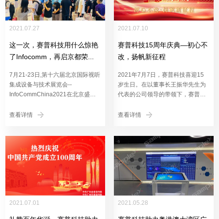
2021.07.27
2021.07.10
这一次，赛普科技用什么惊艳
赛普科技15周年庆典—初心不
了Infocomm，再启京都荣...
改，扬帆新征程
7月21-23日,第十六届北京国际视听
2021年7月7日，赛普科技喜迎15
集成设备与技术展览会--
岁生日。在以董事长王振华先生为
InfoCommChina2021在北京盛大
代表的公司领导的带领下，赛普科
开幕。作为亚太地区专业视听和集
技总部全体员工欢聚羊城，共襄盛
成体验行业...
事...
查看详情
查看详情
2021.07.01
2021.05.28