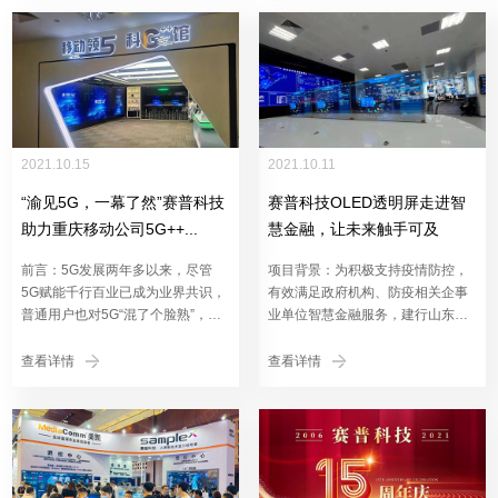
2021.10.15
2021.10.11
“渝见5G，一幕了然”赛普科技
赛普科技OLED透明屏走进智
助力重庆移动公司5G++...
慧金融，让未来触手可及
前言：5G发展两年多以来，尽管
项目背景：为积极支持疫情防控，
5G赋能千行百业已成为业界共识，
有效满足政府机构、防疫相关企事
普通用户也对5G“混了个脸熟”，但
业单位智慧金融服务，建行山东省
5G究竟能对我们生活和生产带来
某市分行提出对现有的应急指挥
哪...
中...
查看详情
查看详情